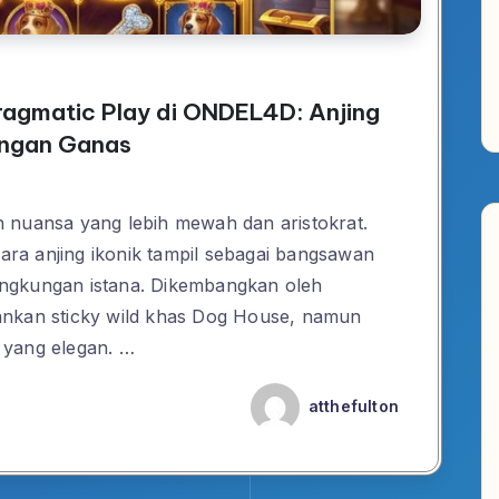
ragmatic Play di ONDEL4D: Anjing
ngan Ganas
 nuansa yang lebih mewah dan aristokrat.
ra anjing ikonik tampil sebagai bangsawan
ngkungan istana. Dikembangkan oleh
ankan sticky wild khas Dog House, namun
 yang elegan. …
atthefulton