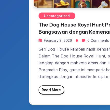
Uncategorized
The Dog House Royal Hunt P
Bangsawan dengan Kemena
February 8, 2026
0 Comments
Seri Dog House kembali hadir dengan
Dalam The Dog House Royal Hunt, pa
lengkap dengan mahkota emas dan li
Pragmatic Play, game ini mempertah
dibungkus dengan atmosfer kerajaan
Read More