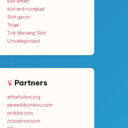
mobozi.com
petoyo.com
houseoflips.com
StrangeApparatus.com
igoteborg.com
fresh-life.net
smart-iptv-france.net
joker789.net
mvpodcasting.com
enhancingldb.org
pioneerstyres.com
ondel4dkut.com
ondel4dgot.com
ondel4ddihati.com
fidpick.com
ondel4dmania.space