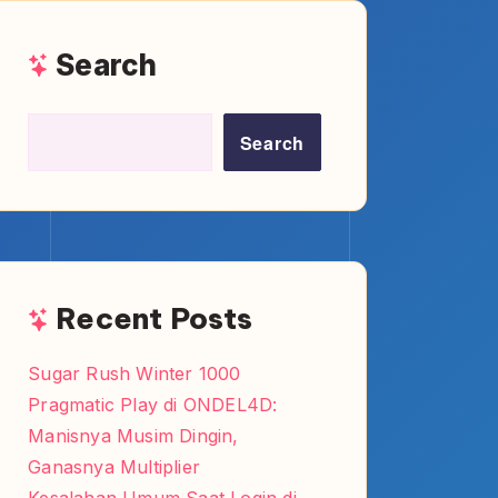
ONDEL4D dan Cara
Menghindarinya
The Dog House Royal Hunt
Pragmatic Play di ONDEL4D:
Anjing Bangsawan dengan
Kemenangan Ganas
Keuntungan Psikologis dan Sosial
dari Aktivitas Hiburan Seperti
Slot dalam Kehidupan Sehari-hari
Shark Bounty Gampang Maxwin
RTP & Pola Gacor
Recent