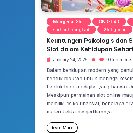
Mengenal Slot
ONDEL4D
slot anti rungkad
Slot gacor
Keuntungan Psikologis dan So
Slot dalam Kehidupan Sehari
January 24, 2026
0 Comments
Dalam kehidupan modern yang penu
bentuk hiburan untuk menjaga kesei
bentuk hiburan digital yang banyak d
Meskipun permainan slot online maupu
memiliki risiko finansial, beberapa 
materi ketika menjadikannya …
Read More