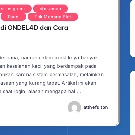
situs gacor
slot aman
Togel
Trik Menang Slot
 di ONDEL4D dan Cara
s
sederhana, namun dalam praktiknya banyak
an kesalahan kecil yang berdampak pada
i bukan karena sistem bermasalah, melainkan
asaan yang kurang tepat. Artikel ini akan
saat login, alasan mengapa hal …
atthefulton