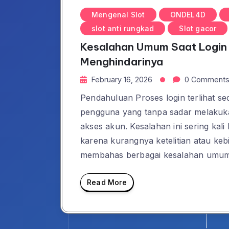
Mengenal Slot
ONDEL4D
slot anti rungkad
Slot gacor
Kesalahan Umum Saat Login
Menghindarinya
February 16, 2026
0 Comment
Pendahuluan Proses login terlihat 
pengguna yang tanpa sadar melakuk
akses akun. Kesalahan ini sering kal
karena kurangnya ketelitian atau kebi
membahas berbagai kesalahan umum 
Read More