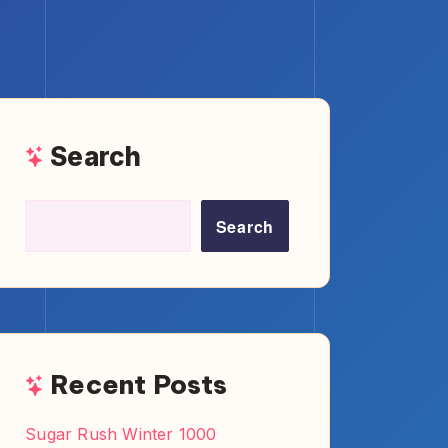
Search
Search
Recent Posts
Sugar Rush Winter 1000
Pragmatic Play di ONDEL4D:
Manisnya Musim Dingin,
Ganasnya Multiplier