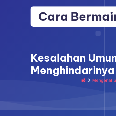
Skip
to
Cara Bermain
content
Kesalahan Umum
Menghindarinya
Mengenal S