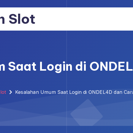
 Slot
 Saat Login di ONDE
lot
Kesalahan Umum Saat Login di ONDEL4D dan Car