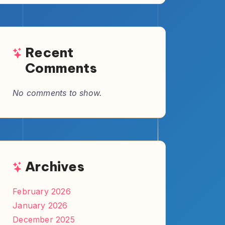
Recent
Comments
No comments to show.
Archives
February 2026
January 2026
December 2025
November 2025
October 2025