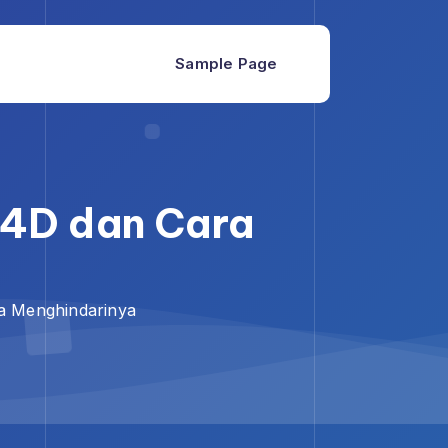
Sample Page
L4D dan Cara
a Menghindarinya