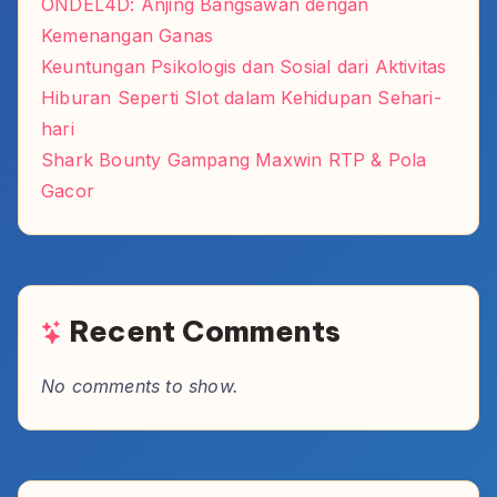
ONDEL4D: Anjing Bangsawan dengan
Kemenangan Ganas
Keuntungan Psikologis dan Sosial dari Aktivitas
Hiburan Seperti Slot dalam Kehidupan Sehari-
hari
Shark Bounty Gampang Maxwin RTP & Pola
Gacor
Recent Comments
No comments to show.