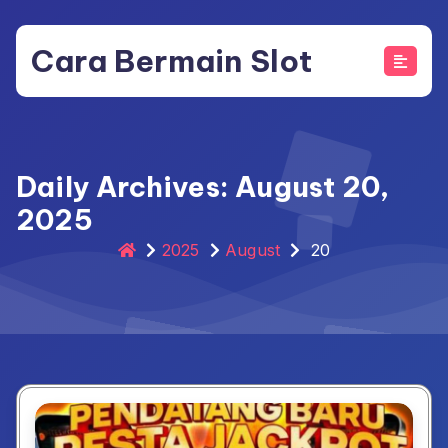
Skip
to
Cara Bermain Slot
content
Daily Archives: August 20,
2025
2025
August
20