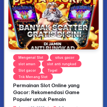
Mengenal Slot
situs gacor
slot aman
slot anti rungkad
Slot gacor
Togel
Trik Menang Slot
Permainan Slot Online yang
Gacor: Rekomendasi Game
Populer untuk Pemain