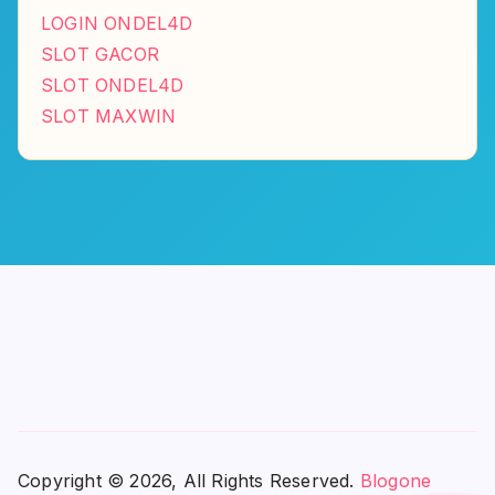
LOGIN ONDEL4D
SLOT GACOR
SLOT ONDEL4D
SLOT MAXWIN
Copyright © 2026, All Rights Reserved.
Blogone