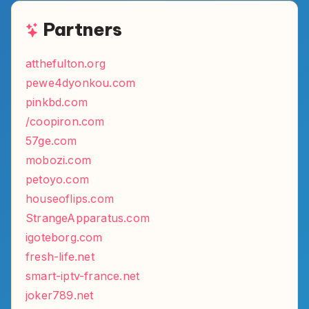
Partners
atthefulton.org
pewe4dyonkou.com
pinkbd.com
/coopiron.com
57ge.com
mobozi.com
petoyo.com
houseoflips.com
StrangeApparatus.com
igoteborg.com
fresh-life.net
smart-iptv-france.net
joker789.net