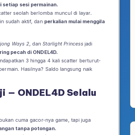
i setiap sesi permainan.
atter seolah berlomba muncul di layar.
in sudah aktif, dan
perkalian mulai menggila
jong Ways 2
, dan
Starlight Princess
jadi
ering pecah di ONDEL4D.
dapatkan 3 hingga 4 kali scatter berturut-
bermain. Hasilnya? Saldo langsung naik
nji — ONDEL4D Selalu
bukan cuma gacor-nya game, tapi juga
ngan tanpa potongan.