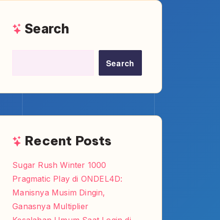
Search
Search
Recent Posts
Sugar Rush Winter 1000
Pragmatic Play di ONDEL4D:
Manisnya Musim Dingin,
Ganasnya Multiplier