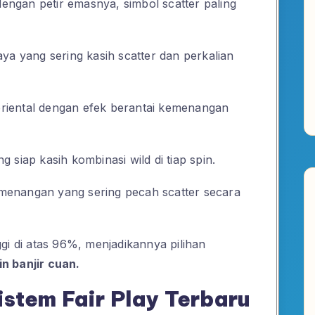
engan petir emasnya, simbol scatter paling
ya yang sering kasih scatter dan perkalian
oriental dengan efek berantai kemenangan
 siap kasih kombinasi wild di tiap spin.
enangan yang sering pecah scatter secara
gi di atas 96%, menjadikannya pilihan
n banjir cuan.
istem Fair Play Terbaru