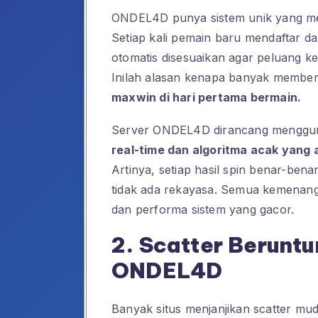
ONDEL4D punya sistem unik yang me
Setiap kali pemain baru mendaftar d
otomatis disesuaikan agar peluang k
Inilah alasan kenapa banyak memb
maxwin di hari pertama bermain.
Server ONDEL4D dirancang menggun
real-time dan algoritma acak yang a
Artinya, setiap hasil spin benar-ben
tidak ada rekayasa. Semua kemenang
dan performa sistem yang gacor.
2. Scatter Beruntu
ONDEL4D
Banyak situs menjanjikan scatter m