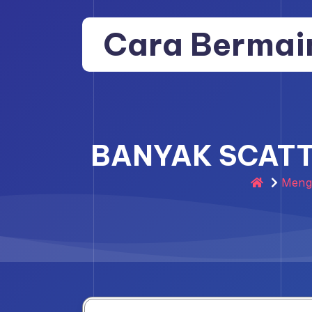
Skip
to
Cara Bermain
content
BANYAK SCATT
Menge