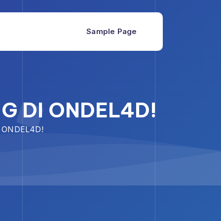
Sample Page
G DI ONDEL4D!
 ONDEL4D!