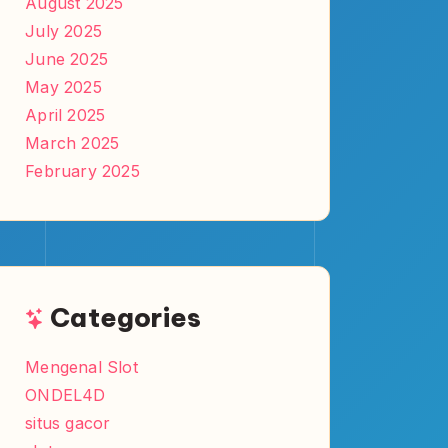
August 2025
July 2025
June 2025
May 2025
April 2025
March 2025
February 2025
Categories
Mengenal Slot
ONDEL4D
situs gacor