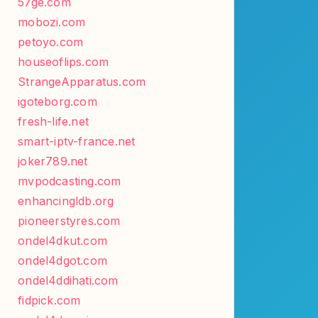
57ge.com
mobozi.com
petoyo.com
houseoflips.com
StrangeApparatus.com
igoteborg.com
fresh-life.net
smart-iptv-france.net
joker789.net
mvpodcasting.com
enhancingldb.org
pioneerstyres.com
ondel4dkut.com
ondel4dgot.com
ondel4ddihati.com
fidpick.com