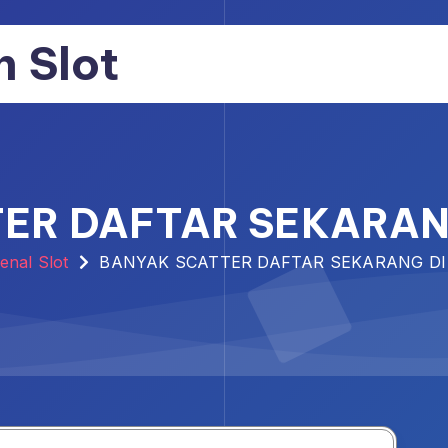
 Slot
ER DAFTAR SEKARAN
nal Slot
BANYAK SCATTER DAFTAR SEKARANG DI