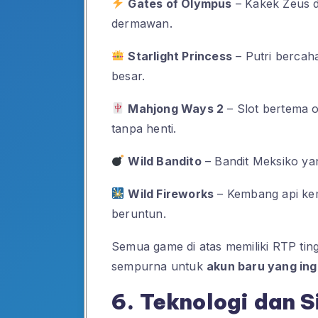
Gates of Olympus
– Kakek Zeus d
dermawan.
Starlight Princess
– Putri bercaha
besar.
Mahjong Ways 2
– Slot bertema 
tanpa henti.
Wild Bandito
– Bandit Meksiko yang
Wild Fireworks
– Kembang api kem
beruntun.
Semua game di atas memiliki RTP ting
sempurna untuk
akun baru yang ingi
6. Teknologi dan S