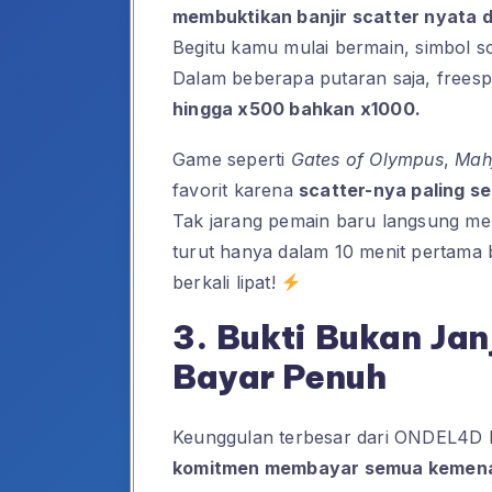
membuktikan banjir scatter nyata d
Begitu kamu mulai bermain, simbol sc
Dalam beberapa putaran saja, freesp
hingga x500 bahkan x1000.
Game seperti
Gates of Olympus
,
Mah
favorit karena
scatter-nya paling s
Tak jarang pemain baru langsung men
turut hanya dalam 10 menit pertama 
berkali lipat!
3. Bukti Bukan Ja
Bayar Penuh
Keunggulan terbesar dari ONDEL4D 
komitmen membayar semua kemena