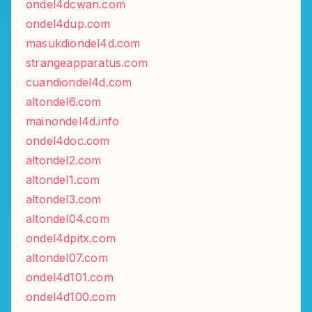
ondel4dcwan.com
ondel4dup.com
masukdiondel4d.com
strangeapparatus.com
cuandiondel4d.com
altondel6.com
mainondel4d.info
ondel4doc.com
altondel2.com
altondel1.com
altondel3.com
altondel04.com
ondel4dpitx.com
altondel07.com
ondel4d101.com
ondel4d100.com