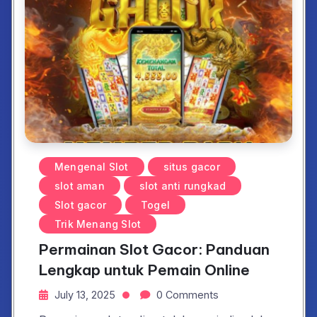
Mengenal Slot
situs gacor
slot aman
slot anti rungkad
Slot gacor
Togel
Trik Menang Slot
Permainan Slot Gacor: Panduan
Lengkap untuk Pemain Online
July 13, 2025
0 Comments