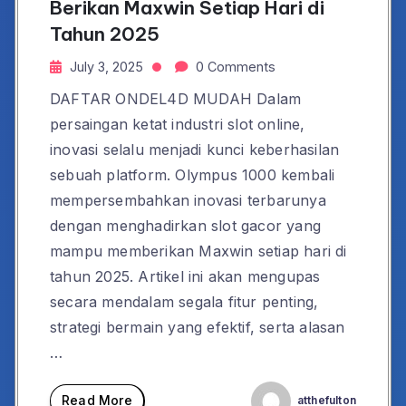
Berikan Maxwin Setiap Hari di
Tahun 2025
July 3, 2025
0 Comments
DAFTAR ONDEL4D MUDAH Dalam
persaingan ketat industri slot online,
inovasi selalu menjadi kunci keberhasilan
sebuah platform. Olympus 1000 kembali
mempersembahkan inovasi terbarunya
dengan menghadirkan slot gacor yang
mampu memberikan Maxwin setiap hari di
tahun 2025. Artikel ini akan mengupas
secara mendalam segala fitur penting,
strategi bermain yang efektif, serta alasan
…
Read More
atthefulton