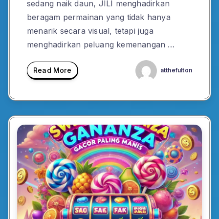
sedang naik daun, JILI menghadirkan
beragam permainan yang tidak hanya
menarik secara visual, tetapi juga
menghadirkan peluang kemenangan …
Read More
atthefulton