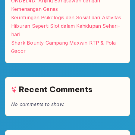
ONDEL4D: Anjing Bangsawan dengan
Kemenangan Ganas
Keuntungan Psikologis dan Sosial dari Aktivitas
Hiburan Seperti Slot dalam Kehidupan Sehari-
hari
Shark Bounty Gampang Maxwin RTP & Pola
Gacor
Recent Comments
No comments to show.