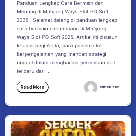
Panduan Lengkap Cara Bermain dan
Menang di Mahjong Ways Slot PG Soft
2025 Selamat datang di panduan lengkap
cara bermain dan menang di Mahjong
Ways Slot PG Soft 2025. Artikel ini disusun
khusus bagi Anda, para pemain slot
berpengalaman yang mencari strategi
unggul dalam menghadapi permainan slot
terbaru dari …
Read More
atthefulton