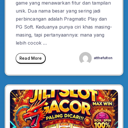
game yang menawarkan fitur dan tampilan
unik. Dua nama besar yang sering jadi
perbincangan adalah Pragmatic Play dan
PG Soft. Keduanya punya ciri khas masing-
masing, tapi pertanyaannya: mana yang
lebih cocok …
Read More
atthefulton