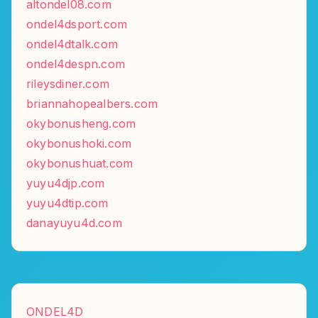
altondel08.com
ondel4dsport.com
ondel4dtalk.com
ondel4despn.com
rileysdiner.com
briannahopealbers.com
okybonusheng.com
okybonushoki.com
okybonushuat.com
yuyu4djp.com
yuyu4dtip.com
danayuyu4d.com
ONDEL4D