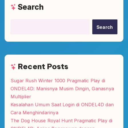
Search
Search
Recent Posts
Sugar Rush Winter 1000 Pragmatic Play di
ONDEL4D: Manisnya Musim Dingin, Ganasnya
Multiplier
Kesalahan Umum Saat Login di ONDEL4D dan
Cara Menghindarinya
The Dog House Royal Hunt Pragmatic Play di