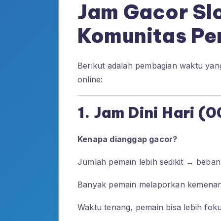
Jam Gacor Slo
Komunitas Pe
Berikut adalah pembagian waktu yang
online:
1. Jam Dini Hari (
Kenapa dianggap gacor?
Jumlah pemain lebih sedikit → beban
Banyak pemain melaporkan kemenanga
Waktu tenang, pemain bisa lebih foku