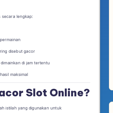
s secara lengkap:
 permainan
ing disebut gacor
dimainkan di jam tertentu
hasil maksimal
acor Slot Online?
ah istilah yang digunakan untuk