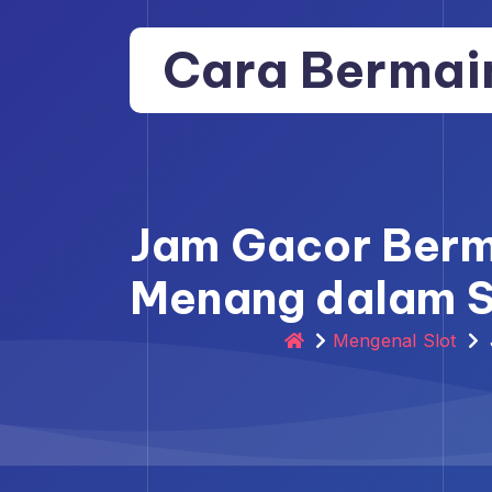
Skip
to
Cara Bermain
content
Jam Gacor Berma
Menang dalam S
Mengenal Slot