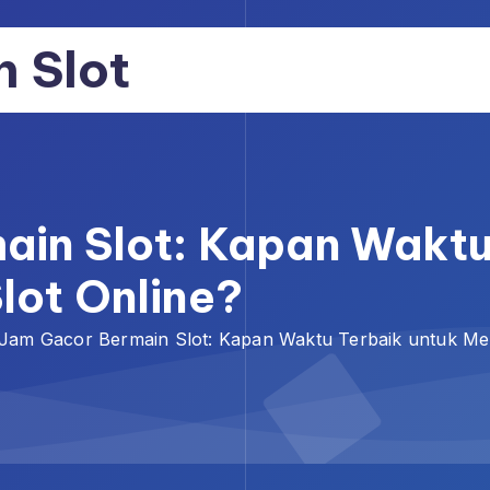
 Slot
in Slot: Kapan Waktu
lot Online?
Jam Gacor Bermain Slot: Kapan Waktu Terbaik untuk Me