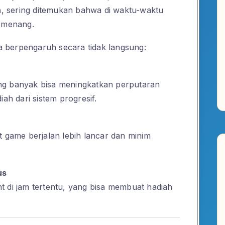
n
, sering ditemukan bahwa di waktu-waktu
g menang.
 berpengaruh secara tidak langsung:
g banyak bisa meningkatkan perputaran
ah dari sistem progresif.
t game berjalan lebih lancar dan minim
us
 di jam tertentu, yang bisa membuat hadiah