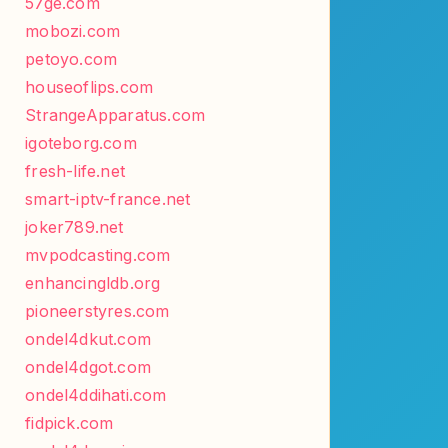
fidpick.com
ondel4dmania.space
ondel4dsetia.space
ondel4d.space
ondelmantap.space
masukondel4daja.com
powerbookings.com
fishxtrada.com
sharpquick.com
marketing-business.com
wenchware.com
zencreative.net
pharmollar.com
altondel4.com
altondel5.com
altondelgas.com