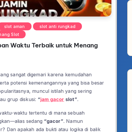
slot aman
slot anti rungkad
nang Slot
pan Waktu Terbaik untuk Menang
 yang sangat digemari karena kemudahan
serta potensi kemenangannya yang bisa besar
pularitasnya, muncul istilah yang sering
au grup diskusi:
“
jam gacor
slot”
.
aktu-waktu tertentu di mana sebuah
ngkan—alias sedang
“gacor”
. Namun
? Dan apakah ada bukti atau logika di balik