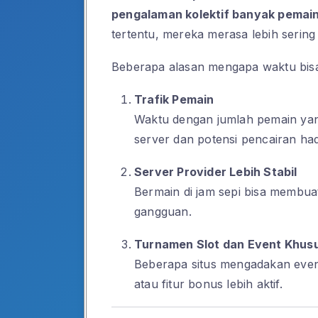
pengalaman kolektif banyak pemai
tertentu, mereka merasa lebih serin
Beberapa alasan mengapa waktu bisa
Trafik Pemain
Waktu dengan jumlah pemain yan
server dan potensi pencairan hadi
Server Provider Lebih Stabil
Bermain di jam sepi bisa membua
gangguan.
Turnamen Slot dan Event Khus
Beberapa situs mengadakan event
atau fitur bonus lebih aktif.