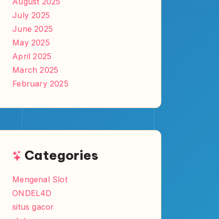
situs gacor
slot aman
slot anti rungkad
Slot gacor
Togel
Trik Menang Slot
Uncategorized
Partners
atthefulton.org
pewe4dyonkou.com
pinkbd.com