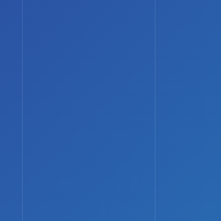
Search
Search
Recent Posts
Sugar Rush Winter 1000
Pragmatic Play di ONDEL4D:
Manisnya Musim Dingin,
Ganasnya Multiplier
Kesalahan Umum Saat Login di