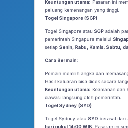
Keuntungan utama:
Pasaran ini memi
peluang kemenangan yang tinggi.
Togel Singapore (SGP)
Togel Singapore atau
SGP
adalah pas
pemerintah Singapura melalui
Singap
setiap
Senin, Rabu, Kamis, Sabtu, d
Cara Bermain:
Pemain memilih angka dan memasang t
Hasil keluaran bisa dicek secara lang
Keuntungan utama:
Keamanan dan ke
diawasi langsung oleh pemerintah.
Togel Sydney (SYD)
Togel Sydney atau
SYD
berasal dari 
hari pukul 14:00 WIB
. Pasaran ini s