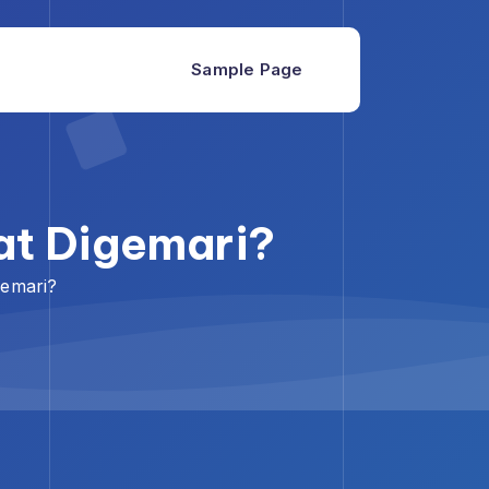
Sample Page
at Digemari?
gemari?