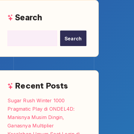
ONDEL4D dan Cara
Menghindarinya
The Dog House Royal Hunt
Pragmatic Play di ONDEL4D:
Anjing Bangsawan dengan
Kemenangan Ganas
Keuntungan Psikologis dan Sosial
dari Aktivitas Hiburan Seperti
Slot dalam Kehidupan Sehari-hari
Shark Bounty Gampang Maxwin
RTP & Pola Gacor
Recent