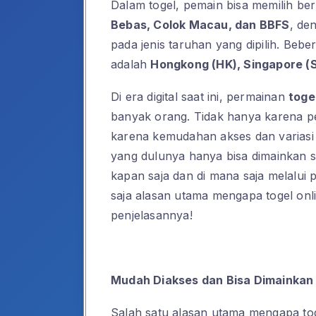
Dalam togel, pemain bisa memilih ber
Bebas, Colok Macau, dan BBFS
, de
pada jenis taruhan yang dipilih. Beb
adalah
Hongkong (HK), Singapore (
Di era digital saat ini, permainan
toge
banyak orang. Tidak hanya karena pe
karena kemudahan akses dan variasi
yang dulunya hanya bisa dimainkan se
kapan saja dan di mana saja melalui 
saja alasan utama mengapa togel onl
penjelasannya!
Mudah Diakses dan Bisa Dimainkan
Salah satu alasan utama mengapa tog