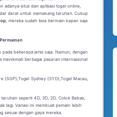
n adanya situs dan aplikasi togel online,
andar darat untuk memasang taruhan. Cukup
top
, mereka sudah bisa bermain kapan saja
i Permainan
s pada beberapa jenis saja. Namun, dengan
sa menikmati berbagai pasaran internasional
re (SGP),Togel Sydney (SYD),Togel Macau,
is taruhan seperti 4D, 3D, 2D, Colok Bebas,
 lagi. Variasi ini membuat pemain lebih
ng sesuai dengan gaya mereka.