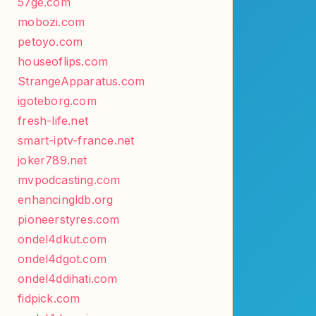
ondel4dsetia.space
ondel4d.space
ondelmantap.space
masukondel4daja.com
powerbookings.com
fishxtrada.com
sharpquick.com
marketing-business.com
wenchware.com
zencreative.net
pharmollar.com
altondel4.com
altondel5.com
altondelgas.com
altondelbos.com
altondel6.com