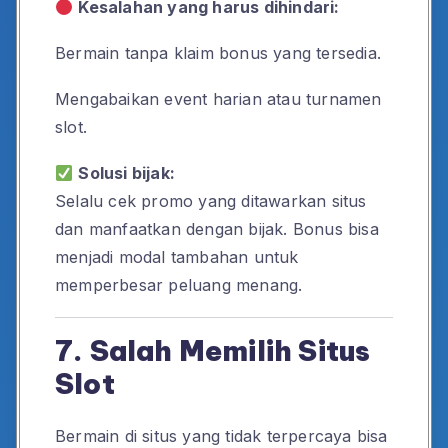
Kesalahan yang harus dihindari:
Bermain tanpa klaim bonus yang tersedia.
Mengabaikan event harian atau turnamen
slot.
Solusi bijak:
Selalu cek promo yang ditawarkan situs
dan manfaatkan dengan bijak. Bonus bisa
menjadi modal tambahan untuk
memperbesar peluang menang.
7. Salah Memilih Situs
Slot
Bermain di situs yang tidak terpercaya bisa