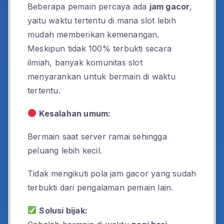
Beberapa pemain percaya ada
jam gacor
,
yaitu waktu tertentu di mana slot lebih
mudah memberikan kemenangan.
Meskipun tidak 100% terbukti secara
ilmiah, banyak komunitas slot
menyarankan untuk bermain di waktu
tertentu.
Kesalahan umum:
Bermain saat server ramai sehingga
peluang lebih kecil.
Tidak mengikuti pola jam gacor yang sudah
terbukti dari pengalaman pemain lain.
Solusi bijak: