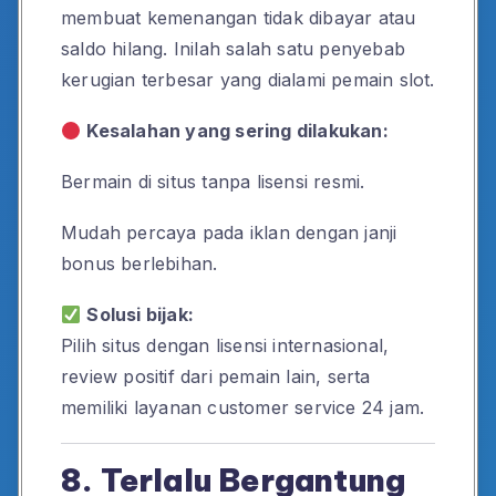
membuat kemenangan tidak dibayar atau
saldo hilang. Inilah salah satu penyebab
kerugian terbesar yang dialami pemain slot.
Kesalahan yang sering dilakukan:
Bermain di situs tanpa lisensi resmi.
Mudah percaya pada iklan dengan janji
bonus berlebihan.
Solusi bijak:
Pilih situs dengan lisensi internasional,
review positif dari pemain lain, serta
memiliki layanan customer service 24 jam.
8. Terlalu Bergantung