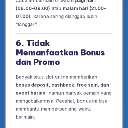
Cobalah bermain di waktu
pagi hari
(06.00–09.00)
atau
malam hari (21.00–
01.00)
, karena sering dianggap lebih
“longgar”.
6. Tidak
Memanfaatkan Bonus
dan Promo
Banyak situs slot online memberikan
bonus deposit, cashback, free spin, dan
event harian
, namun banyak pemain yang
mengabaikannya. Padahal, bonus ini bisa
membantu memperpanjang waktu
bermain.