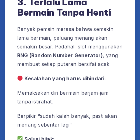
3. Terlalu Lama
Bermain Tanpa Henti
Banyak pemain merasa bahwa semakin
lama bermain, peluang menang akan
semakin besar. Padahal, slot menggunakan
RNG (Random Number Generator)
, yang
membuat setiap putaran bersifat acak.
Kesalahan yang harus dihindari:
Memaksakan diri bermain berjam-jam
tanpa istirahat.
Berpikir “sudah kalah banyak, pasti akan
menang sebentar lagi.”
Solusi bijak: