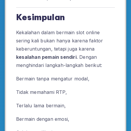
Kesimpulan
Kekalahan dalam bermain slot online
sering kali bukan hanya karena faktor
keberuntungan, tetapi juga karena
kesalahan pemain sendiri
. Dengan
menghindari langkah-langkah berikut:
Bermain tanpa mengatur modal,
Tidak memahami RTP,
Terlalu lama bermain,
Bermain dengan emosi,