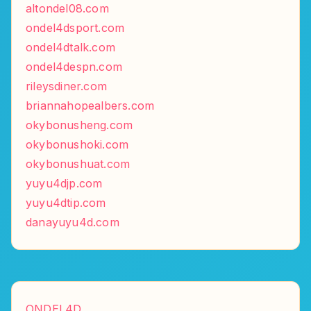
altondel08.com
ondel4dsport.com
ondel4dtalk.com
ondel4despn.com
rileysdiner.com
briannahopealbers.com
okybonusheng.com
okybonushoki.com
okybonushuat.com
yuyu4djp.com
yuyu4dtip.com
danayuyu4d.com
ONDEL4D