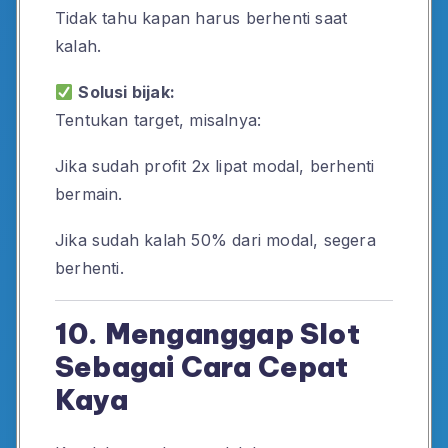
Tidak tahu kapan harus berhenti saat
kalah.
Solusi bijak:
Tentukan target, misalnya:
Jika sudah profit 2x lipat modal, berhenti
bermain.
Jika sudah kalah 50% dari modal, segera
berhenti.
10. Menganggap Slot
Sebagai Cara Cepat
Kaya