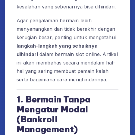
kesalahan yang sebenarnya bisa dihindari.
Agar pengalaman bermain lebih
menyenangkan dan tidak berakhir dengan
kerugian besar, penting untuk mengetahui
langkah-langkah yang sebaiknya
dihindari
dalam bermain slot online. Artikel
ini akan membahas secara mendalam hal-
hal yang sering membuat pemain kalah
serta bagaimana cara menghindarinya.
1. Bermain Tanpa
Mengatur Modal
(Bankroll
Management)