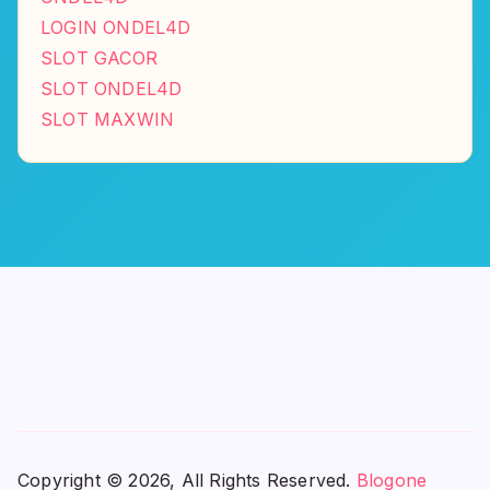
LOGIN ONDEL4D
SLOT GACOR
SLOT ONDEL4D
SLOT MAXWIN
Copyright © 2026, All Rights Reserved.
Blogone