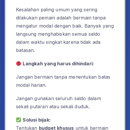
Kesalahan paling umum yang sering
dilakukan pemain adalah bermain tanpa
mengatur modal dengan baik. Banyak yang
langsung menghabiskan semua saldo
dalam waktu singkat karena tidak ada
batasan.
Langkah yang harus dihindari:
Jangan bermain tanpa menentukan batas
modal harian.
Jangan gunakan seluruh saldo dalam
sekali putaran atau sekali duduk.
Solusi bijak:
Tentukan
budget khusus
untuk bermain