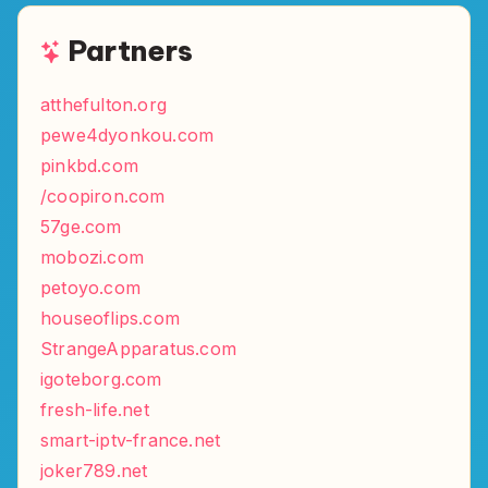
Partners
atthefulton.org
pewe4dyonkou.com
pinkbd.com
/coopiron.com
57ge.com
mobozi.com
petoyo.com
houseoflips.com
StrangeApparatus.com
igoteborg.com
fresh-life.net
smart-iptv-france.net
joker789.net