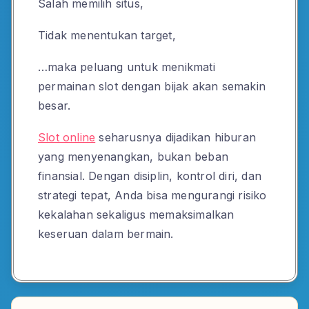
Salah memilih situs,
Tidak menentukan target,
…maka peluang untuk menikmati
permainan slot dengan bijak akan semakin
besar.
Slot online
seharusnya dijadikan hiburan
yang menyenangkan, bukan beban
finansial. Dengan disiplin, kontrol diri, dan
strategi tepat, Anda bisa mengurangi risiko
kekalahan sekaligus memaksimalkan
keseruan dalam bermain.