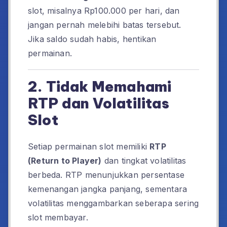
slot, misalnya Rp100.000 per hari, dan
jangan pernah melebihi batas tersebut.
Jika saldo sudah habis, hentikan
permainan.
2. Tidak Memahami
RTP dan Volatilitas
Slot
Setiap permainan slot memiliki
RTP
(Return to Player)
dan tingkat volatilitas
berbeda. RTP menunjukkan persentase
kemenangan jangka panjang, sementara
volatilitas menggambarkan seberapa sering
slot membayar.