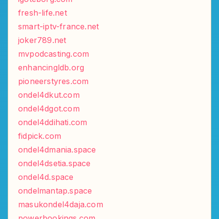
fresh-life.net
smart-iptv-france.net
joker789.net
mvpodcasting.com
enhancingldb.org
pioneerstyres.com
ondel4dkut.com
ondel4dgot.com
ondel4ddihati.com
fidpick.com
ondel4dmania.space
ondel4dsetia.space
ondel4d.space
ondelmantap.space
masukondel4daja.com
powerbookings.com