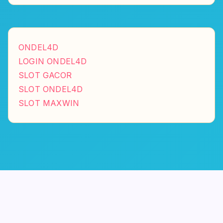
ONDEL4D
LOGIN ONDEL4D
SLOT GACOR
SLOT ONDEL4D
SLOT MAXWIN