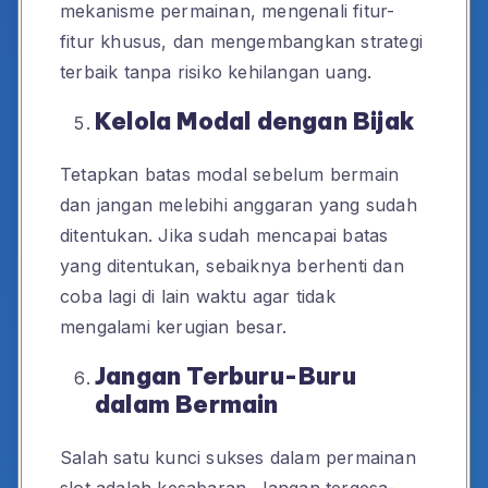
mekanisme permainan, mengenali fitur-
fitur khusus, dan mengembangkan strategi
terbaik tanpa risiko kehilangan uang.
Kelola Modal dengan Bijak
Tetapkan batas modal sebelum bermain
dan jangan melebihi anggaran yang sudah
ditentukan. Jika sudah mencapai batas
yang ditentukan, sebaiknya berhenti dan
coba lagi di lain waktu agar tidak
mengalami kerugian besar.
Jangan Terburu-Buru
dalam Bermain
Salah satu kunci sukses dalam permainan