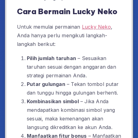
Cara Bermain Lucky Neko
Untuk memulai permainan
Lucky Neko
,
Anda hanya perlu mengikuti langkah-
langkah berikut:
Pilih jumlah taruhan
– Sesuaikan
taruhan sesuai dengan anggaran dan
strategi permainan Anda.
Putar gulungan
– Tekan tombol putar
dan tunggu hingga gulungan berhenti.
Kombinasikan simbol
– Jika Anda
mendapatkan kombinasi simbol yang
sesuai, maka kemenangan akan
langsung dikreditkan ke akun Anda.
Manfaatkan fitur bonus
– Manfaatkan