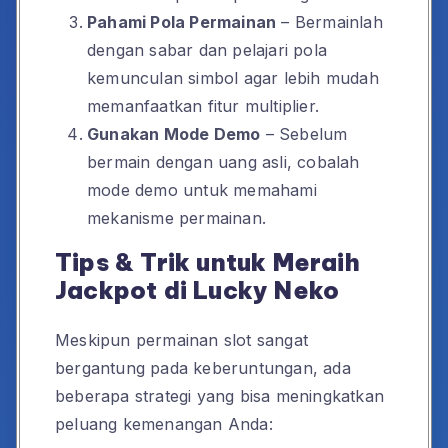
Pahami Pola Permainan
– Bermainlah
dengan sabar dan pelajari pola
kemunculan simbol agar lebih mudah
memanfaatkan fitur multiplier.
Gunakan Mode Demo
– Sebelum
bermain dengan uang asli, cobalah
mode demo untuk memahami
mekanisme permainan.
Tips & Trik untuk Meraih
Jackpot di Lucky Neko
Meskipun permainan slot sangat
bergantung pada keberuntungan, ada
beberapa strategi yang bisa meningkatkan
peluang kemenangan Anda: