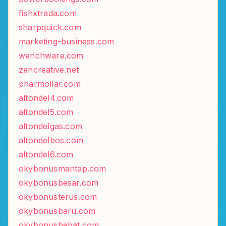
fishxtrada.com
sharpquick.com
marketing-business.com
wenchware.com
zencreative.net
pharmollar.com
altondel4.com
altondel5.com
altondelgas.com
altondelbos.com
altondel6.com
okybonusmantap.com
okybonusbesar.com
okybonusterus.com
okybonusbaru.com
okybonushebat.com