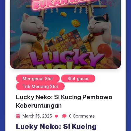
Mengenal Slot
Slot gacor
Trik Menang Slot
Lucky Neko: Si Kucing Pembawa
Keberuntungan
March 15, 2025
0 Comments
Lucky Neko: Si Kucing