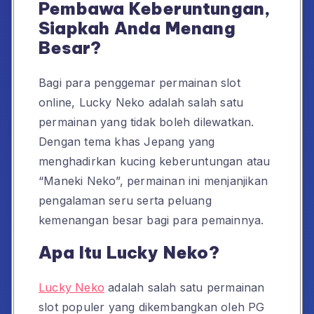
Pembawa Keberuntungan,
Siapkah Anda Menang
Besar?
Bagi para penggemar permainan slot
online, Lucky Neko adalah salah satu
permainan yang tidak boleh dilewatkan.
Dengan tema khas Jepang yang
menghadirkan kucing keberuntungan atau
“Maneki Neko”, permainan ini menjanjikan
pengalaman seru serta peluang
kemenangan besar bagi para pemainnya.
Apa Itu Lucky Neko?
Lucky Neko
adalah salah satu permainan
slot populer yang dikembangkan oleh PG