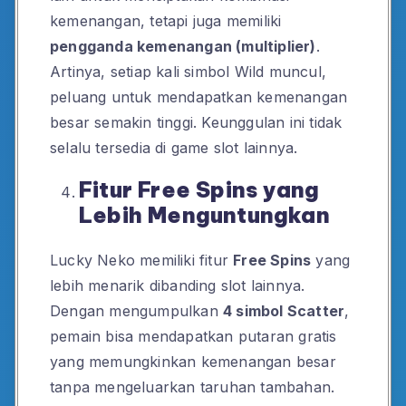
kemenangan, tetapi juga memiliki
pengganda kemenangan (multiplier)
.
Artinya, setiap kali simbol Wild muncul,
peluang untuk mendapatkan kemenangan
besar semakin tinggi. Keunggulan ini tidak
selalu tersedia di game slot lainnya.
Fitur Free Spins yang
Lebih Menguntungkan
Lucky Neko memiliki fitur
Free Spins
yang
lebih menarik dibanding slot lainnya.
Dengan mengumpulkan
4 simbol Scatter
,
pemain bisa mendapatkan putaran gratis
yang memungkinkan kemenangan besar
tanpa mengeluarkan taruhan tambahan.