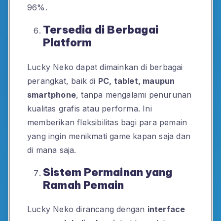
96%.
Tersedia di Berbagai
Platform
Lucky Neko dapat dimainkan di berbagai
perangkat, baik di
PC, tablet, maupun
smartphone
, tanpa mengalami penurunan
kualitas grafis atau performa. Ini
memberikan fleksibilitas bagi para pemain
yang ingin menikmati game kapan saja dan
di mana saja.
Sistem Permainan yang
Ramah Pemain
Lucky Neko dirancang dengan
interface