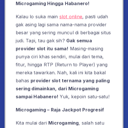
Microgaming Hingga Habanero!
Kalau lo suka main
slot online
, pasti udah
gak asing lagi sama nama-nama provider
besar yang sering muncul di berbagai situs
judi. Tapi, tau gak sih?
Gak semua
provider slot itu sama!
Masing-masing
punya ciri khas sendiri, mulai dari tema,
fitur, hingga RTP (Return to Player) yang
mereka tawarkan. Nah, kali ini kita bakal
bahas
provider slot ternama yang paling
sering dimainkan, dari Microgaming
sampai Habanero!
Yuk, kepoin satu-satu!
Microgaming – Raja Jackpot Progresif
Kita mulai dari
Microgaming
, salah satu