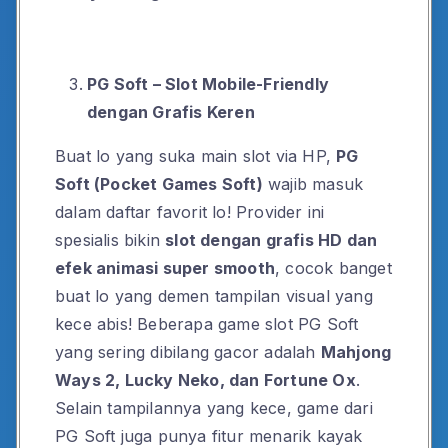
PG Soft – Slot Mobile-Friendly
dengan Grafis Keren
Buat lo yang suka main slot via HP,
PG
Soft (Pocket Games Soft)
wajib masuk
dalam daftar favorit lo! Provider ini
spesialis bikin
slot dengan grafis HD dan
efek animasi super smooth
, cocok banget
buat lo yang demen tampilan visual yang
kece abis! Beberapa game slot PG Soft
yang sering dibilang gacor adalah
Mahjong
Ways 2, Lucky Neko, dan Fortune Ox
.
Selain tampilannya yang kece, game dari
PG Soft juga punya fitur menarik kayak