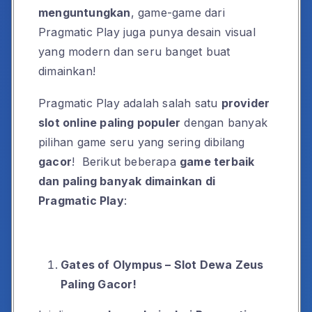
menguntungkan
, game-game dari
Pragmatic Play juga punya desain visual
yang modern dan seru banget buat
dimainkan!
Pragmatic Play adalah salah satu
provider
slot online paling populer
dengan banyak
pilihan game seru yang sering dibilang
gacor
! Berikut beberapa
game terbaik
dan paling banyak dimainkan di
Pragmatic Play
:
Gates of Olympus – Slot Dewa Zeus
Paling Gacor!