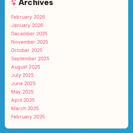
Archives
February 2026
January 2026
December 2025
November 2025
October 2025
September 2025
August 2025
July 2025
June 2025
May 2025
April 2025
March 2025
February 2025