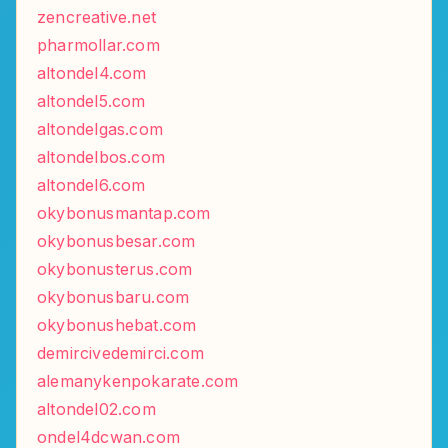
zencreative.net
pharmollar.com
altondel4.com
altondel5.com
altondelgas.com
altondelbos.com
altondel6.com
okybonusmantap.com
okybonusbesar.com
okybonusterus.com
okybonusbaru.com
okybonushebat.com
demircivedemirci.com
alemanykenpokarate.com
altondel02.com
ondel4dcwan.com