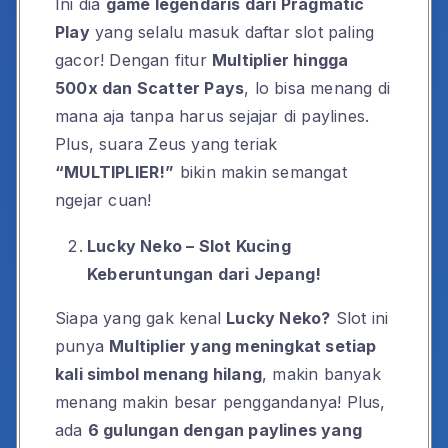
Ini dia
game legendaris dari Pragmatic
Play
yang selalu masuk daftar slot paling
gacor! Dengan fitur
Multiplier hingga
500x dan Scatter Pays
, lo bisa menang di
mana aja tanpa harus sejajar di paylines.
Plus, suara Zeus yang teriak
“MULTIPLIER!”
bikin makin semangat
ngejar cuan!
Lucky Neko – Slot Kucing
Keberuntungan dari Jepang!
Siapa yang gak kenal
Lucky Neko?
Slot ini
punya
Multiplier yang meningkat setiap
kali simbol menang hilang
, makin banyak
menang makin besar penggandanya! Plus,
ada
6 gulungan dengan paylines yang