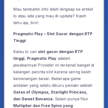
Mau tambahin info lebih lengkap ke artikel
lo atau ada yang mau di-update? Kasih
tahu aja, bro!
Pragmatic Play – Slot Gacor dengan RTP
Tinggi
Kalau lo cari
slot gacor dengan RTP
tinggi
,
Pragmatic Play
adalah
jawabannya! Provider ini terkenal banget di
kalangan pecinta slot karena sering kasih
kemenangan besar. Beberapa game
andalan yang selalu diburu pemain adalah
Gates of Olympus, Starlight Princess,
dan Sweet Bonanza
. Selain punya fitur
Multiplier dan Free Spins yang