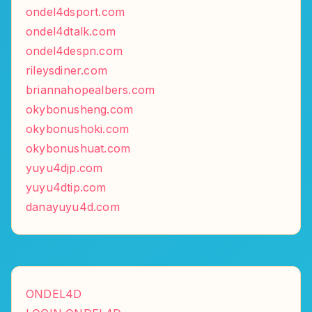
ondel4dsport.com
ondel4dtalk.com
ondel4despn.com
rileysdiner.com
briannahopealbers.com
okybonusheng.com
okybonushoki.com
okybonushuat.com
yuyu4djp.com
yuyu4dtip.com
danayuyu4d.com
ONDEL4D