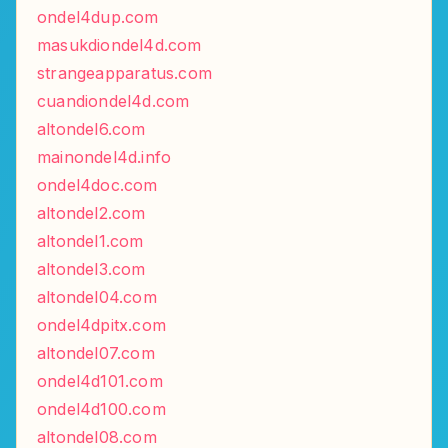
ondel4dup.com
masukdiondel4d.com
strangeapparatus.com
cuandiondel4d.com
altondel6.com
mainondel4d.info
ondel4doc.com
altondel2.com
altondel1.com
altondel3.com
altondel04.com
ondel4dpitx.com
altondel07.com
ondel4d101.com
ondel4d100.com
altondel08.com