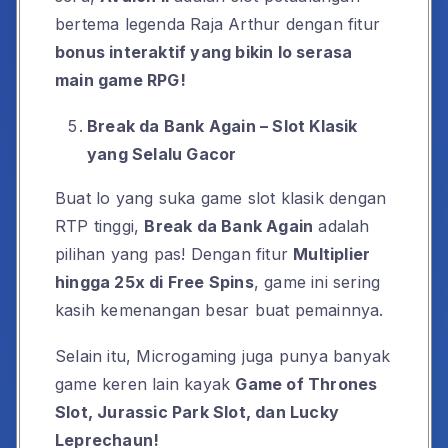
bertema legenda Raja Arthur dengan fitur
bonus interaktif yang bikin lo serasa
main game RPG!
Break da Bank Again – Slot Klasik
yang Selalu Gacor
Buat lo yang suka game slot klasik dengan
RTP tinggi,
Break da Bank Again
adalah
pilihan yang pas! Dengan fitur
Multiplier
hingga 25x di Free Spins
, game ini sering
kasih kemenangan besar buat pemainnya.
Selain itu, Microgaming juga punya banyak
game keren lain kayak
Game of Thrones
Slot, Jurassic Park Slot, dan Lucky
Leprechaun!