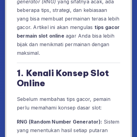
generator (RNG)
yang sifatnya acak, ada
beberapa tips, strategi, dan kebiasaan
yang bisa membuat permainan terasa lebih
gacor. Artikel ini akan mengulas
tips gacor
bermain slot online
agar Anda bisa lebih
bijak dan menikmati permainan dengan
maksimal.
1. Kenali Konsep Slot
Online
Sebelum membahas tips gacor, pemain
perlu memahami konsep dasar slot:
RNG (Random Number Generator):
Sistem
yang menentukan hasil setiap putaran