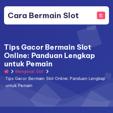
Skip
to
Cara Bermain Slot
content
Tips Gacor Bermain Slot
Online: Panduan Lengkap
untuk Pemain
Mengenal Slot
Tips Gacor Bermain Slot Online: Panduan Lengkap
untuk Pemain