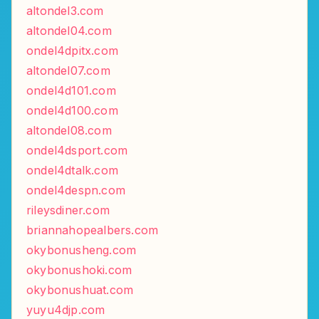
altondel3.com
altondel04.com
ondel4dpitx.com
altondel07.com
ondel4d101.com
ondel4d100.com
altondel08.com
ondel4dsport.com
ondel4dtalk.com
ondel4despn.com
rileysdiner.com
briannahopealbers.com
okybonusheng.com
okybonushoki.com
okybonushuat.com
yuyu4djp.com