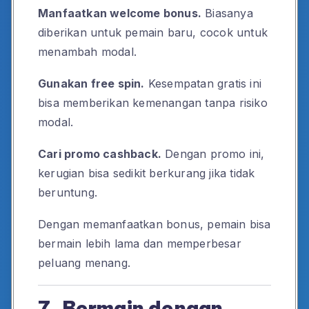
Manfaatkan welcome bonus.
Biasanya
diberikan untuk pemain baru, cocok untuk
menambah modal.
Gunakan free spin.
Kesempatan gratis ini
bisa memberikan kemenangan tanpa risiko
modal.
Cari promo cashback.
Dengan promo ini,
kerugian bisa sedikit berkurang jika tidak
beruntung.
Dengan memanfaatkan bonus, pemain bisa
bermain lebih lama dan memperbesar
peluang menang.
7. Bermain dengan