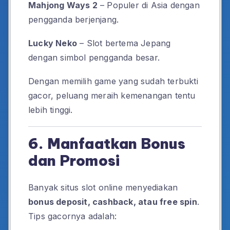
Mahjong Ways 2
– Populer di Asia dengan
pengganda berjenjang.
Lucky Neko
– Slot bertema Jepang
dengan simbol pengganda besar.
Dengan memilih game yang sudah terbukti
gacor, peluang meraih kemenangan tentu
lebih tinggi.
6. Manfaatkan Bonus
dan Promosi
Banyak situs slot online menyediakan
bonus deposit, cashback, atau free spin
.
Tips gacornya adalah: