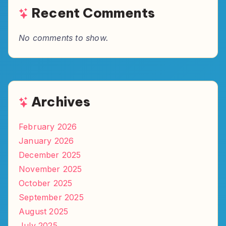
Recent Comments
No comments to show.
Archives
February 2026
January 2026
December 2025
November 2025
October 2025
September 2025
August 2025
July 2025