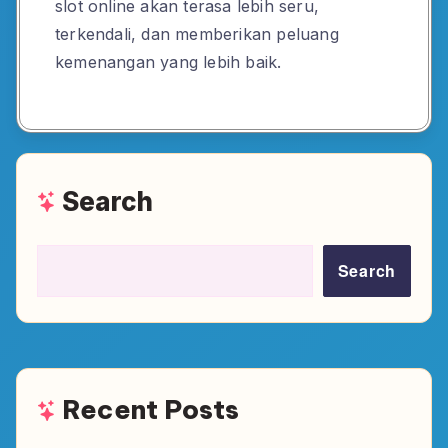
slot online akan terasa lebih seru,
terkendali, dan memberikan peluang
kemenangan yang lebih baik.
Search
Search
Recent Posts