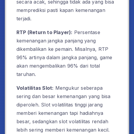
secara acak, sehingga tidak ada yang bisa
memprediksi pasti kapan kemenangan
terjadi.
RTP (Return to Player):
Persentase
kemenangan jangka panjang yang
dikembalikan ke pemain. Misalnya, RTP
96% artinya dalam jangka panjang, game
akan mengembalikan 96% dari total
taruhan.
Volatilitas Slot:
Mengukur seberapa
sering dan besar kemenangan yang bisa
diperoleh. Slot volatilitas tinggi jarang
memberi kemenangan tapi hadiahnya
besar, sedangkan slot volatilitas rendah
lebih sering memberi kemenangan kecil.