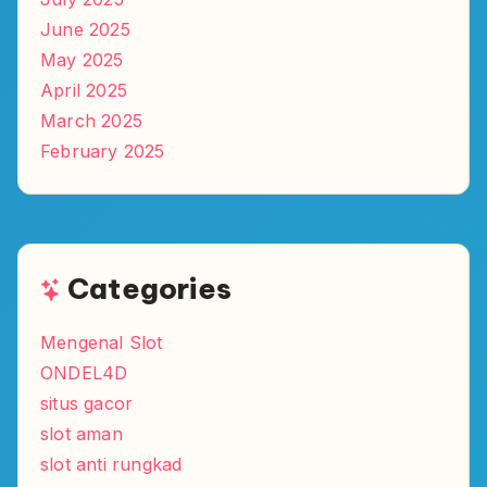
June 2025
May 2025
April 2025
March 2025
February 2025
Categories
Mengenal Slot
ONDEL4D
situs gacor
slot aman
slot anti rungkad