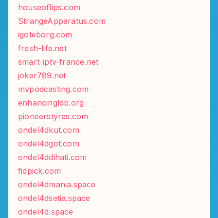
houseoflips.com
StrangeApparatus.com
igoteborg.com
fresh-life.net
smart-iptv-france.net
joker789.net
mvpodcasting.com
enhancingldb.org
pioneerstyres.com
ondel4dkut.com
ondel4dgot.com
ondel4ddihati.com
fidpick.com
ondel4dmania.space
ondel4dsetia.space
ondel4d.space