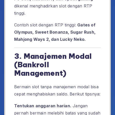
dikenal menghadirkan slot dengan RTP
tinggi.
Contoh slot dengan RTP tinggi:
Gates of
Olympus, Sweet Bonanza, Sugar Rush,
Mahjong Ways 2, dan Lucky Neko.
3. Manajemen Modal
(Bankroll
Management)
Bermain slot tanpa manajemen modal bisa
cepat menghabiskan saldo. Berikut tipsnya:
Tentukan anggaran harian.
Jangan
pernah bermain melebihi batas yang sudah