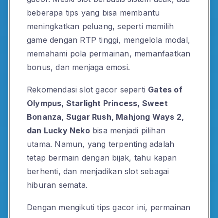
beberapa tips yang bisa membantu
meningkatkan peluang, seperti memilih
game dengan RTP tinggi, mengelola modal,
memahami pola permainan, memanfaatkan
bonus, dan menjaga emosi.
Rekomendasi slot gacor seperti
Gates of
Olympus, Starlight Princess, Sweet
Bonanza, Sugar Rush, Mahjong Ways 2,
dan Lucky Neko
bisa menjadi pilihan
utama. Namun, yang terpenting adalah
tetap bermain dengan bijak, tahu kapan
berhenti, dan menjadikan slot sebagai
hiburan semata.
Dengan mengikuti tips gacor ini, permainan