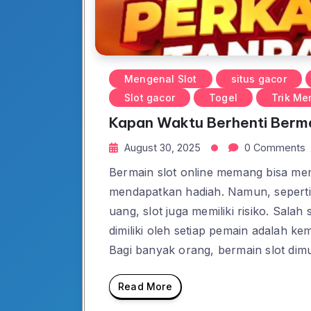
Mengenal Slot
situs gacor
Slot gacor
Togel
Trik Me
Kapan Waktu Berhenti Berma
August 30, 2025
0 Comments
Bermain slot online memang bisa me
mendapatkan hadiah. Namun, seperti
uang, slot juga memiliki risiko. Sala
dimiliki oleh setiap pemain adalah 
Bagi banyak orang, bermain slot dimu
Read More