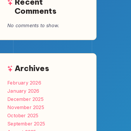
July 2025
June 2025
May 2025
April 2025
March 2025
February 2025
Categories
Mengenal Slot
ONDEL4D
situs gacor
slot aman