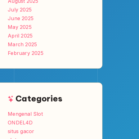
slot anti rungkad
Slot gacor
Togel
Trik Menang Slot
Uncategorized
Partners
atthefulton.org
pewe4dyonkou.com
pinkbd.com
/coopiron.com
57ge.com