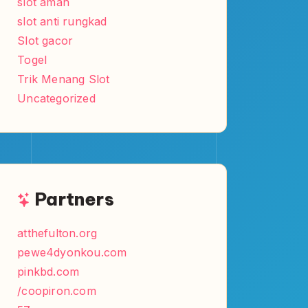
mobozi.com
petoyo.com
houseoflips.com
StrangeApparatus.com
igoteborg.com
fresh-life.net
smart-iptv-france.net
joker789.net
mvpodcasting.com
enhancingldb.org
pioneerstyres.com
ondel4dkut.com
ondel4dgot.com
ondel4ddihati.com
fidpick.com
ondel4dmania.space