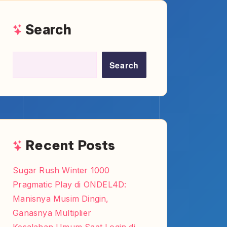
ONDEL4D dan Cara
Menghindarinya
The Dog House Royal Hunt
Pragmatic Play di ONDEL4D:
Anjing Bangsawan dengan
Kemenangan Ganas
Keuntungan Psikologis dan Sosial
dari Aktivitas Hiburan Seperti
Slot dalam Kehidupan Sehari-hari
Shark Bounty Gampang Maxwin
RTP & Pola Gacor
Recent