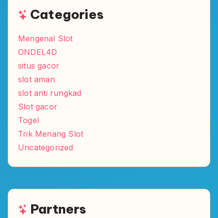
Categories
Mengenal Slot
ONDEL4D
situs gacor
slot aman
slot anti rungkad
Slot gacor
Togel
Trik Menang Slot
Uncategorized
Partners