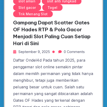
slot aman
slot anti rungkad
Slot gacor
Togel
Trik Menang Slot
Gampang Dapat Scatter Gates
OF Hades RTP & Pola Gacor
Menjadi Slot Paling Cuan Setiap
Hari di Sini
September 9, 2025
0 Comments
Daftar Ondel4d Pada tahun 2025, para
penggemar slot online semakin pintar
dalam memilih permainan yang tidak hanya
menghibur, tetapi juga memberikan
peluang besar untuk cuan. Salah satu
permainan yang sangat dibicarakan adalah
Gates OF Hades yang terkenal dengan