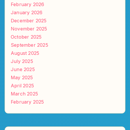
February 2026
January 2026
December 2025
November 2025
October 2025
September 2025
August 2025
July 2025
June 2025
May 2025
April 2025
March 2025
February 2025