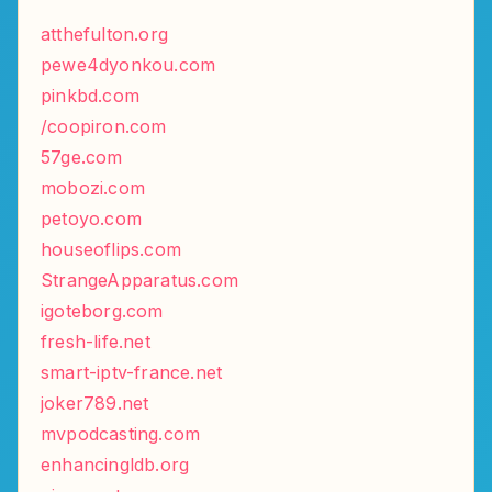
atthefulton.org
pewe4dyonkou.com
pinkbd.com
/coopiron.com
57ge.com
mobozi.com
petoyo.com
houseoflips.com
StrangeApparatus.com
igoteborg.com
fresh-life.net
smart-iptv-france.net
joker789.net
mvpodcasting.com
enhancingldb.org