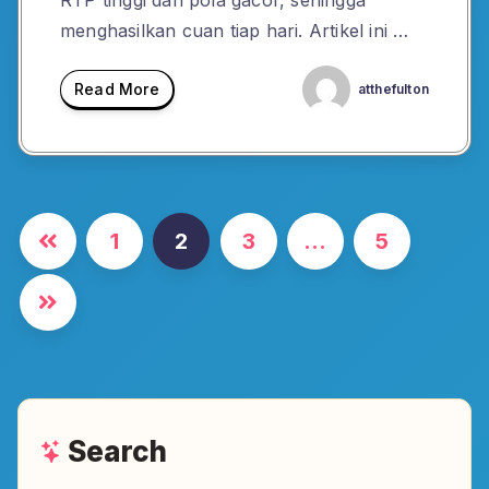
RTP tinggi dan pola gacor, sehingga
menghasilkan cuan tiap hari. Artikel ini …
Read More
atthefulton
Posts
1
2
3
…
5
pagination
Search