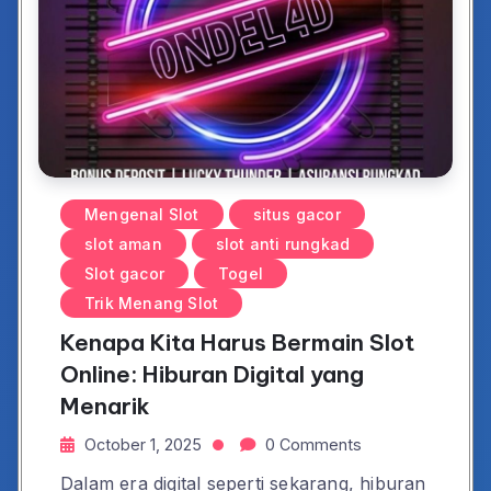
Mengenal Slot
situs gacor
slot aman
slot anti rungkad
Slot gacor
Togel
Trik Menang Slot
Kenapa Kita Harus Bermain Slot
Online: Hiburan Digital yang
Menarik
October 1, 2025
0 Comments
Dalam era digital seperti sekarang, hiburan